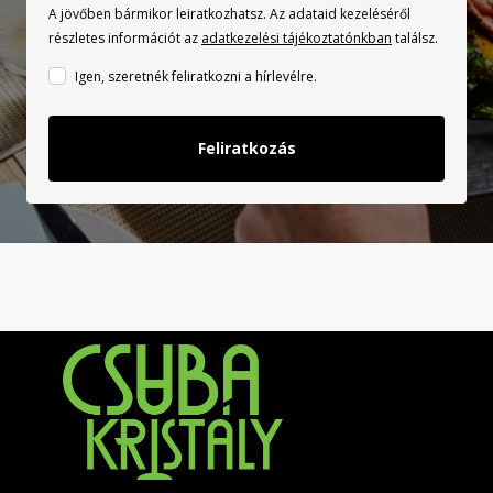
A jövőben bármikor leiratkozhatsz. Az adataid kezeléséről
részletes információt az
adatkezelési tájékoztatónkban
találsz.
Igen, szeretnék feliratkozni a hírlevélre.
Feliratkozás